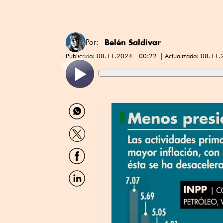
Belén Saldívar
Por:
Publicado:
08.11.2024 - 00:22
Actualizado:
08.11.
Compartir
por
WhatsApp
Compartir
por
Twitter
Compartir
por
Facebook
Compartir
por
Linkedin