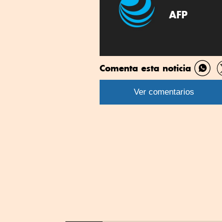
AFP
Comenta esta noticia
Comp
por
Ver comentarios
What