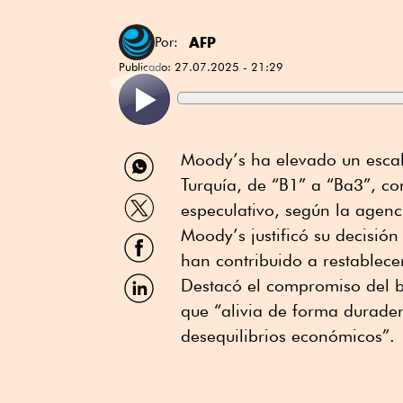
AFP
Por:
Publicado:
27.07.2025 - 21:29
Compartir
Moody’s ha elevado un escaló
por
Turquía, de “B1” a “Ba3”, con
WhatsApp
Compartir
especulativo, según la agenc
por
Twitter
Moody’s justificó su decisió
Compartir
por
han contribuido a restablecer
Facebook
Compartir
Destacó el compromiso del ba
por
que “alivia de forma duradera
Linkedin
desequilibrios económicos”.