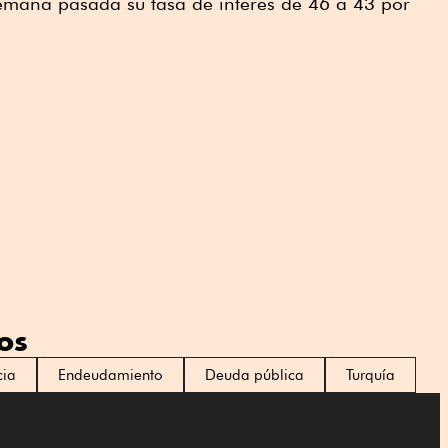
semana pasada su tasa de interés de 46 a 43 por
os
cia
Endeudamiento
Deuda pública
Turquía