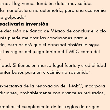
erna. Hoy, vemos también datos muy sólidos
 la manufactura no automotriz, pero una economía
te golpeada”.
eactivaría inversión
te decisión de Banco de México de concluir el ciclo
terés puede mejorar las condiciones para el
da, pero aclaró que el principal obstáculo sigue
e las reglas del juego tanto del T-MEC como del
.
idad. Si tienes un marco legal fuerte y credibilidad
sentar bases para un crecimiento sostenido”,
expectativa de la renovación del T-MEC, incorpora
ndiciones, probablemente con aranceles reducidos,
mpliar el cumplimiento de las reglas de origen