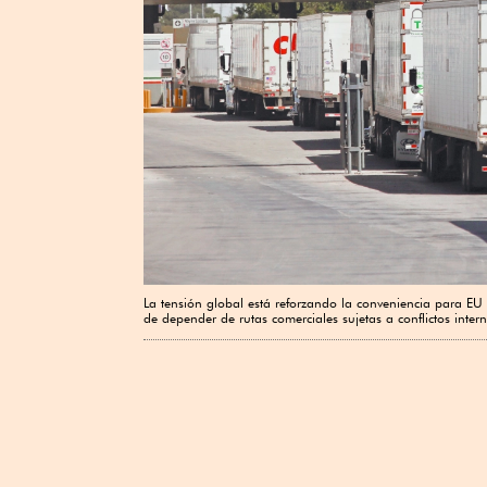
La tensión global está reforzando la conveniencia para E
de depender de rutas comerciales sujetas a conflictos inte