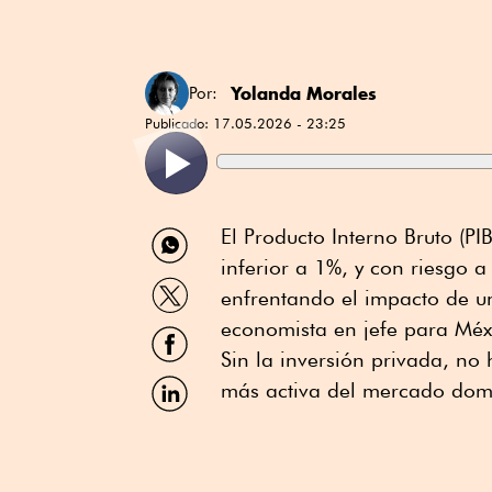
Yolanda Morales
Por:
Publicado:
17.05.2026 - 23:25
Compartir
El Producto Interno Bruto (PI
por
inferior a 1%, y con riesgo 
WhatsApp
Compartir
enfrentando el impacto de un
por
Twitter
economista en jefe para Méx
Compartir
por
Sin la inversión privada, no
Facebook
Compartir
más activa del mercado domé
por
Linkedin