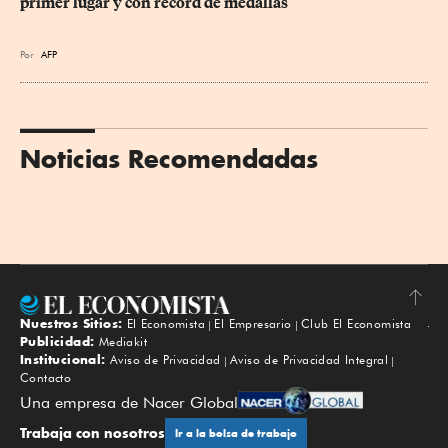
primer lugar y con récord de medallas
Por
AFP
Noticias Recomendadas
Nuestros Sitios:
El Economista
El Empresario
Club El Economista
Subir
Publicidad:
Mediakit
Institucional:
Aviso de Privacidad
Aviso de Privacidad Integral
Contacto
Una empresa de Nacer Global
Trabaja con nosotros
Ir a la bolsa de trabajo