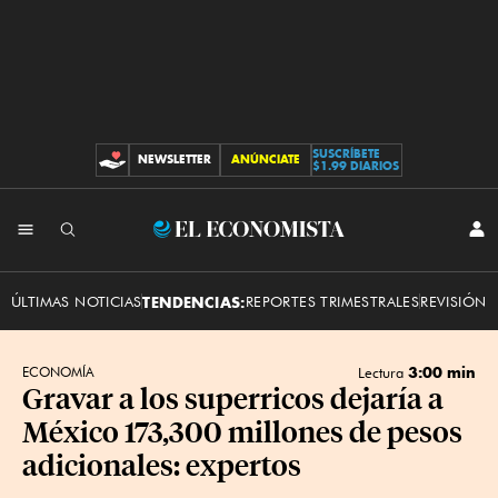
SUSCRÍBETE
NEWSLETTER
ANÚNCIATE
CONTRIBUCIONES
$1.99 DIARIOS
INI
El
SES
Economista
ÚLTIMAS NOTICIAS
TENDENCIAS:
REPORTES TRIMESTRALES
REVISIÓN 
3:00 min
ECONOMÍA
Lectura
Gravar a los superricos dejaría a
México 173,300 millones de pesos
adicionales: expertos