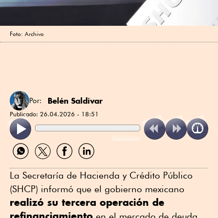
Foto: Archivo
Belén Saldívar
Por:
Publicado:
26.04.2026 - 18:51
ReadSpeaker
Compartir
Compartir
Compartir
Compartir
por
por
por
por
WhatsApp
Twitter
Facebook
Linkedin
La Secretaría de Hacienda y Crédito Público
(SHCP) informó que el gobierno mexicano
realizó su tercera operación de
refinanciamiento
en el mercado de deuda