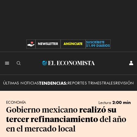
SUSCRÍBETE
NEWSLETTER
ANÚNCIATE
CONTRIBUCIONES
$1.99 DIARIOS
INI
El
SES
Economista
ÚLTIMAS NOTICIAS
TENDENCIAS:
REPORTES TRIMESTRALES
REVISIÓN 
2:00 min
ECONOMÍA
Lectura
Gobierno mexicano
realizó su
del año
tercer refinanciamiento
en el mercado local