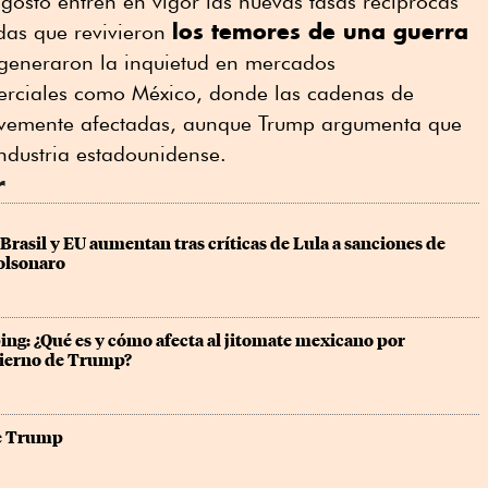
gosto entren en vigor las nuevas tasas recíprocas
los temores de una guerra
das que revivieron
 generaron la inquietud en mercados
merciales como México, donde las cadenas de
ravemente afectadas, aunque Trump argumenta que
industria estadounidense.
r
Brasil y EU aumentan tras críticas de Lula a sanciones de 
Bolsonaro
ng: ¿Qué es y cómo afecta al jitomate mexicano por 
bierno de Trump?
e Trump