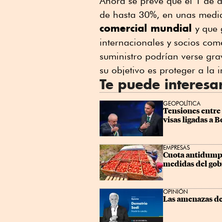
Ahora se prevé que el 1 de a
Linkedin
de hasta 30%, en unas medi
comercial mundial
y que
internacionales y socios co
suministro podrían verse g
su objetivo es proteger a la 
Te puede interesa
GEOPOLÍTICA
Tensiones entre 
visas ligadas a 
EMPRESAS
Cuota antidumpi
medidas del go
OPINIÓN
Las amenazas d