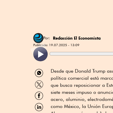
Redacción El Economista
Por:
Publicado:
19.07.2025 - 13:09
Compartir
Desde que Donald Trump as
por
política comercial está mar
WhatsApp
Compartir
que busca reposicionar a Es
por
Twitter
siete meses impuso o anunci
Compartir
por
acero, aluminio, electrodomé
Facebook
Compartir
como México, la Unión Europ
por