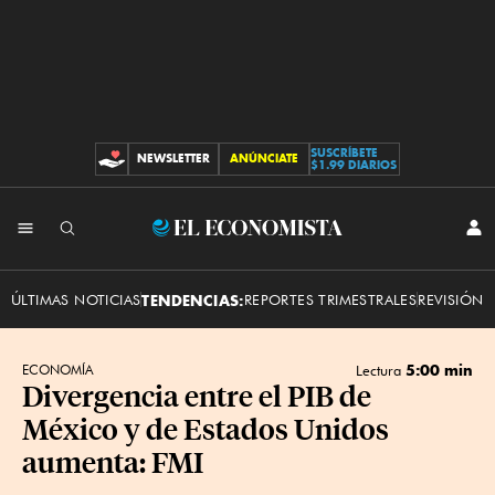
SUSCRÍBETE
NEWSLETTER
ANÚNCIATE
CONTRIBUCIONES
$1.99 DIARIOS
INI
El
SES
Economista
ÚLTIMAS NOTICIAS
TENDENCIAS:
REPORTES TRIMESTRALES
REVISIÓN 
5:00 min
ECONOMÍA
Lectura
Divergencia entre el PIB de
México y de Estados Unidos
aumenta: FMI