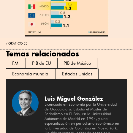
GRÁFICO EE
Temas relacionados
FMI
PIB de EU
PIB de México
Economía mundial
Estados Unidos
Luis Miguel González
Licenciado en Economía por la Universidad
de Guadalajara. Estudió el Master de
Periodismo en El País, en la Universidad
Autónoma de Madrid en 1994, y una
especialización en periodismo económico en
la Universidad de Columbia en Nueva York.
Ha sido reportero, editor de negocios y