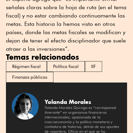
señales claras sobre la hoja de ruta (en el tema
fiscal) y no estar cambiando continuamente las
metas. Esta historia la hemos visto en otros
países, donde las metas fiscales se modifican y
dejan de tener el efecto disciplinador que suele
atraer a las inversiones”.
Temas relacionados
Régimen fiscal
Política fiscal
IIF
Finanzas públicas
Yolanda Morales
Yolanda Morales Quiroga es “corresponsal
itinerante” en organismos financieros
internacionales, apasionada de la
macroeconomía y la política monetaria y
contadora de historias, detrás de sus apuntes
de reportera. Oficio en el que se ha