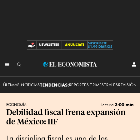
SUSCRÍBETE
NEWSLETTER
ANÚNCIATE
CONTRIBUCIONES
$1.99 DIARIOS
INI
El
SES
Economista
ÚLTIMAS NOTICIAS
TENDENCIAS:
REPORTES TRIMESTRALES
REVISIÓN 
3:00 min
ECONOMÍA
Lectura
Debilidad fiscal frena expansión
de México: IIF
La disciplina fiscal es uno de los