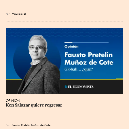
Por
Mauricio Elí
OPINIÓN
Ken Salazar quiere regresar
Por
Fausto Pretelin Muñoz de Cote