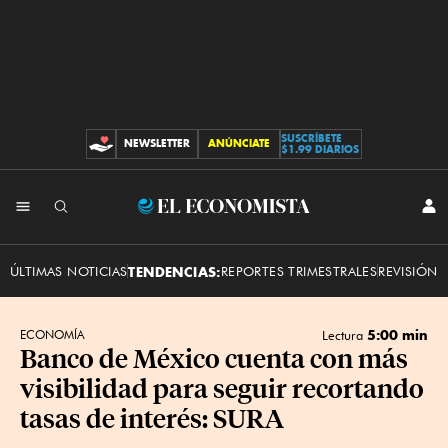
SUSCRÍBETE
NEWSLETTER
ANÚNCIATE
CONTRIBUCIONES
$1.99 DIARIOS
INI
El
SES
Economista
ÚLTIMAS NOTICIAS
TENDENCIAS:
REPORTES TRIMESTRALES
REVISIÓN 
5:00 min
ECONOMÍA
Lectura
Banco de México cuenta con más
visibilidad para seguir recortando
tasas de interés: SURA