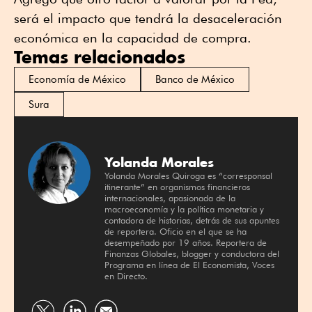
será el impacto que tendrá la desaceleración
económica en la capacidad de compra.
Temas relacionados
Economía de México
Banco de México
Sura
Yolanda Morales
Yolanda Morales Quiroga es “corresponsal
itinerante” en organismos financieros
internacionales, apasionada de la
macroeconomía y la política monetaria y
contadora de historias, detrás de sus apuntes
de reportera. Oficio en el que se ha
desempeñado por 19 años. Reportera de
Finanzas Globales, blogger y conductora del
Programa en línea de El Economista, Voces
en Directo.