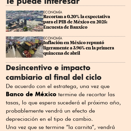
Te puede interesar
ECONOMÍA
Recortan a 0.20% la expectativa 
para el PIB de México en 2025: 
Encuesta de Banxico
ECONOMÍA
Inflación en México repuntó 
ligeramente a 3.96% en la primera 
quincena de abril
Desincentivo e impacto
cambiario al final del ciclo
De acuerdo con el estratega, una vez que
Banco de México
termine de recortar las
tasas, lo que espera sucederá el próximo año,
probablemente vendrá un efecto de
depreciación en el tipo de cambio.
Una vez que se termine “la carnita”, vendrá