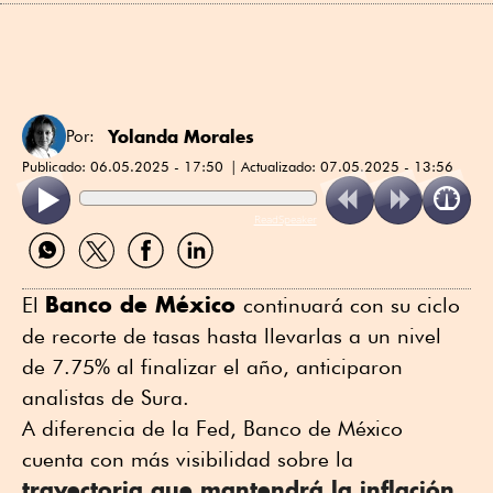
Yolanda Morales
Por:
Publicado:
06.05.2025 - 17:50
Actualizado:
07.05.2025 - 13:56
ReadSpeaker
Compartir
Compartir
Compartir
Compartir
por
por
por
por
WhatsApp
Twitter
Facebook
Linkedin
Banco de México
El
continuará con su ciclo
de recorte de tasas hasta llevarlas a un nivel
de 7.75% al finalizar el año, anticiparon
analistas de Sura.
A diferencia de la Fed, Banco de México
cuenta con más visibilidad sobre la
trayectoria que mantendrá la inflación
,