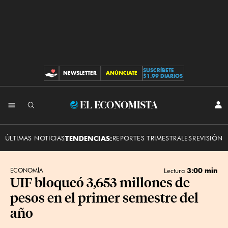
SUSCRÍBETE
NEWSLETTER
ANÚNCIATE
CONTRIBUCIONES
$1.99 DIARIOS
INI
El
SES
Economista
ÚLTIMAS NOTICIAS
TENDENCIAS:
REPORTES TRIMESTRALES
REVISIÓN 
3:00 min
ECONOMÍA
Lectura
UIF bloqueó 3,653 millones de
pesos en el primer semestre del
año