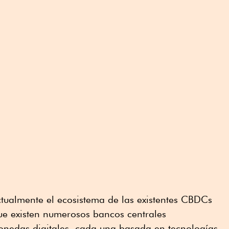
ctualmente el ecosistema de las existentes CBDCs
e existen numerosos bancos centrales
onedas digitales, cada una basada en tecnologías,