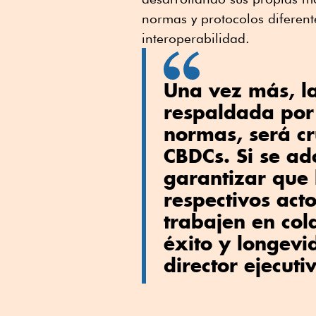
normas y protocolos diferente
interoperabilidad.
Una vez más, la
respaldada por 
normas, será cru
CBDCs. Si se ad
garantizar que l
respectivos act
trabajen en col
éxito y longevid
director ejecut