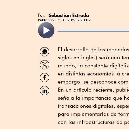
Sebastian Estrada
Por:
Publicado:
15.01.2023 - 20:02
Compartir
El desarrollo de las monedas
por
siglas en inglés) será una t
WhatsApp
Compartir
mundo, la constante digital
por
Twitter
en distintas economías la cre
Compartir
por
embargo, se desconoce cómo 
Facebook
Compartir
En un artículo reciente, publ
por
señala la importancia que h
Linkedin
transacciones digitales, esp
para implementarlas de form
con las infraestructuras de p