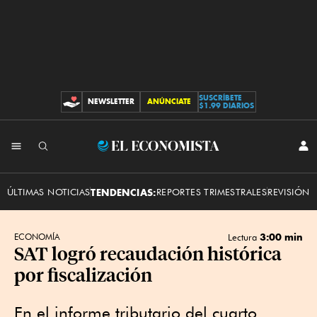
SUSCRÍBETE
NEWSLETTER
ANÚNCIATE
CONTRIBUCIONES
$1.99 DIARIOS
INI
El
SES
Economista
ÚLTIMAS NOTICIAS
TENDENCIAS:
REPORTES TRIMESTRALES
REVISIÓN 
3:00 min
ECONOMÍA
Lectura
SAT logró recaudación histórica
por fiscalización
En el informe tributario del cuarto