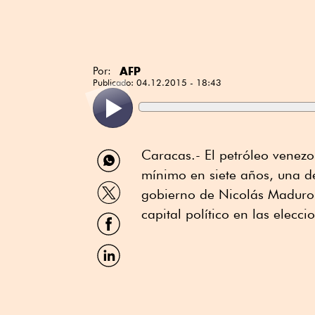
AFP
Por:
Publicado:
04.12.2015 - 18:43
Compartir
Caracas.- El petróleo venezo
por
mínimo en siete años, una d
WhatsApp
Compartir
gobierno de Nicolás Maduro,
por
Twitter
capital político en las eleccio
Compartir
por
Facebook
Compartir
por
Linkedin