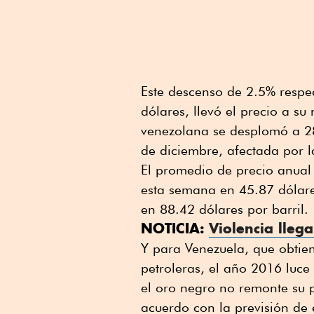
Este descenso de 2.5% respe
dólares, llevó el precio a s
venezolana se desplomó a 28
de diciembre, afectada por la
El promedio de precio anual 
esta semana en 45.87 dólares
en 88.42 dólares por barril.
NOTICIA:
Violencia lleg
Y para Venezuela, que obtien
petroleras, el año 2016 luc
el oro negro no remonte su p
acuerdo con la previsión de e