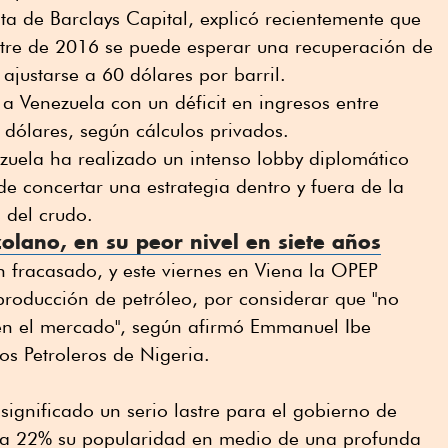
a de Barclays Capital, explicó recientemente que
mestre de 2016 se puede esperar una recuperación de
 ajustarse a 60 dólares por barril.
 a Venezuela con un déficit en ingresos entre
dólares, según cálculos privados.
zuela ha realizado un intenso lobby diplomático
e concertar una estrategia dentro y fuera de la
 del crudo.
olano, en su peor nivel en siete años
n fracasado, y este viernes en Viena la OPEP
producción de petróleo, por considerar que "no
en el mercado", según afirmó Emmanuel Ibe
os Petroleros de Nigeria.
significado un serio lastre para el gobierno de
r a 22% su popularidad en medio de una profunda