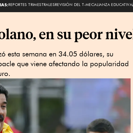
IAS:
REPORTES TRIMESTRALES
REVISIÓN DEL T-MEC
ALIANZA EDUCATIVA
olano, en su peor niv
izó esta semana en 34.05 dólares, su
bacle que viene afectando la popularidad
uro.