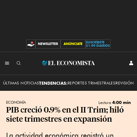
SUSCRÍBETE
NEWSLETTER
ANÚNCIATE
CONTRIBUCIONES
$1.99 DIARIOS
INI
El
SES
Economista
ÚLTIMAS NOTICIAS
TENDENCIAS:
REPORTES TRIMESTRALES
REVISIÓN 
4:00 min
ECONOMÍA
Lectura
PIB creció 0.9% en el II Trim; hiló
siete trimestres en expansión
La actividad económica registró un