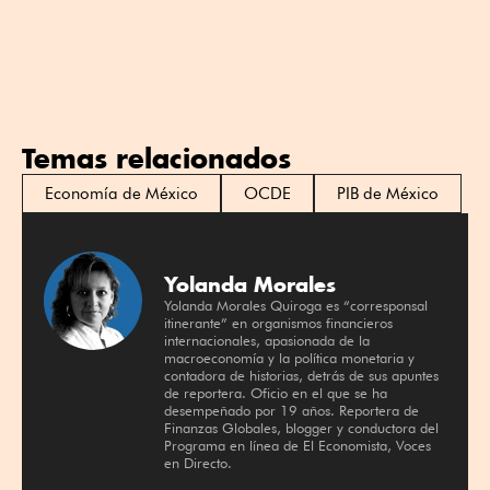
Temas relacionados
Economía de México
OCDE
PIB de México
Yolanda Morales
Yolanda Morales Quiroga es “corresponsal
itinerante” en organismos financieros
internacionales, apasionada de la
macroeconomía y la política monetaria y
contadora de historias, detrás de sus apuntes
de reportera. Oficio en el que se ha
desempeñado por 19 años. Reportera de
Finanzas Globales, blogger y conductora del
Programa en línea de El Economista, Voces
en Directo.