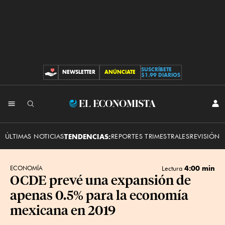
SUSCRÍBETE
NEWSLETTER
ANÚNCIATE
CONTRIBUCIONES
$1.99 DIARIOS
INI
El
SES
Economista
ÚLTIMAS NOTICIAS
TENDENCIAS:
REPORTES TRIMESTRALES
REVISIÓN 
4:00 min
ECONOMÍA
Lectura
OCDE prevé una expansión de
apenas 0.5% para la economía
mexicana en 2019