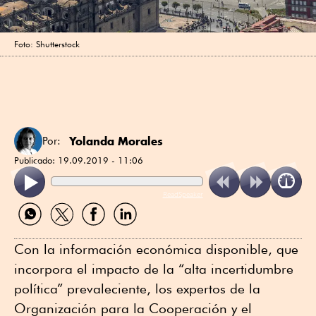
Foto: Shutterstock
Yolanda Morales
Por:
Publicado:
19.09.2019 - 11:06
ReadSpeaker
Compartir
Compartir
Compartir
Compartir
por
por
por
por
WhatsApp
Twitter
Facebook
Linkedin
Con la información económica disponible, que
incorpora el impacto de la “alta incertidumbre
política” prevaleciente, los expertos de la
Organización para la Cooperación y el