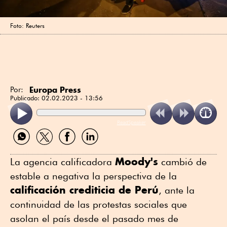
Foto: Reuters
Europa Press
Por:
Publicado:
02.02.2023 - 13:56
ReadSpeaker
Compartir
Compartir
Compartir
Compartir
por
por
por
por
WhatsApp
Twitter
Facebook
Linkedin
Moody's
La agencia calificadora
cambió de
estable a negativa la perspectiva de la
calificación crediticia de Perú
, ante la
continuidad de las protestas sociales que
asolan el país desde el pasado mes de