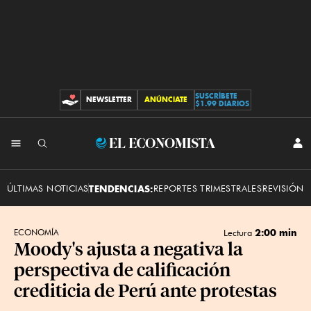
SUSCRÍBETE
NEWSLETTER
ANÚNCIATE
CONTRIBUCIONES
$1.99 DIARIOS
INI
El
SES
Economista
ÚLTIMAS NOTICIAS
TENDENCIAS:
REPORTES TRIMESTRALES
REVISIÓN 
2:00 min
ECONOMÍA
Lectura
Moody's ajusta a negativa la
perspectiva de calificación
crediticia de Perú ante protestas