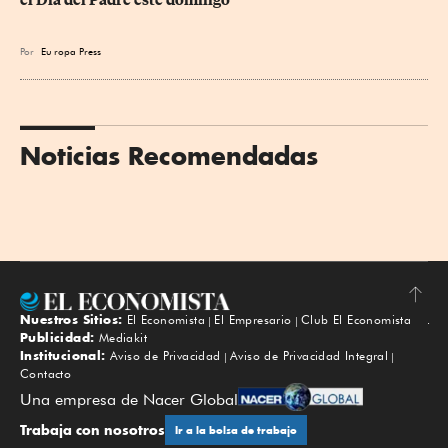
el Día del Padre este domingo
Por
Eu
ropa Press
Noticias Recomendadas
Nuestros Sitios:
El Economista
El Empresario
Club El Economista
Subir
Publicidad:
Mediakit
Institucional:
Aviso de Privacidad
Aviso de Privacidad Integral
Contacto
Una empresa de Nacer Global
Trabaja con nosotros
Ir a la bolsa de trabajo