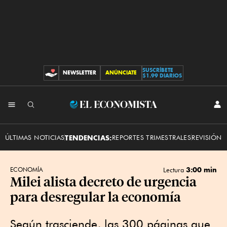
SUSCRÍBETE
NEWSLETTER
ANÚNCIATE
CONTRIBUCIONES
$1.99 DIARIOS
INI
El
SES
Economista
ÚLTIMAS NOTICIAS
TENDENCIAS:
REPORTES TRIMESTRALES
REVISIÓN 
3:00 min
ECONOMÍA
Lectura
Milei alista decreto de urgencia
para desregular la economía
Según trasciende, las 300 páginas que