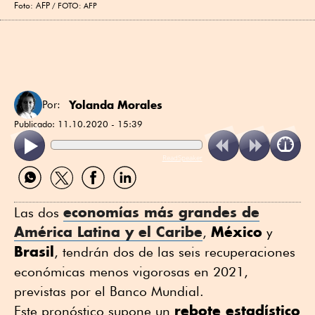
Foto: AFP
FOTO: AFP
Yolanda Morales
Por:
Publicado:
11.10.2020 - 15:39
ReadSpeaker
Compartir
Compartir
Compartir
Compartir
por
por
por
por
WhatsApp
Twitter
Facebook
Linkedin
economías más grandes de
Las dos
América Latina y el Caribe
México
,
y
Brasil
, tendrán dos de las seis recuperaciones
económicas menos vigorosas en 2021,
previstas por el Banco Mundial.
rebote estadístico
Este pronóstico supone un