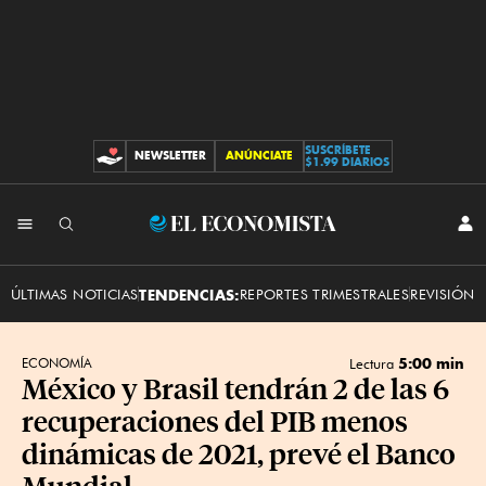
SUSCRÍBETE
NEWSLETTER
ANÚNCIATE
CONTRIBUCIONES
$1.99 DIARIOS
INI
El
SES
Economista
ÚLTIMAS NOTICIAS
TENDENCIAS:
REPORTES TRIMESTRALES
REVISIÓN 
5:00 min
ECONOMÍA
Lectura
México y Brasil tendrán 2 de las 6
recuperaciones del PIB menos
dinámicas de 2021, prevé el Banco
Mundial