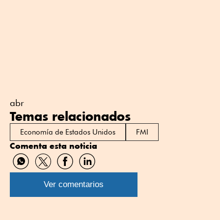
abr
Temas relacionados
Economía de Estados Unidos
FMI
Comenta esta noticia
Compartir
Compartir
Compartir
Compartir
por
por
por
por
WhatsApp
Twitter
Facebook
Linkedin
Ver comentarios