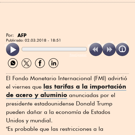
AFP
Por:
Publicado:
02.03.2018 - 18:51
ReadSpeaker
Compartir
Compartir
Compartir
Compartir
por
por
por
por
WhatsApp
Twitter
Facebook
Linkedin
El Fondo Monetario Internacional (FMI) advirtió
las tarifas a la importación
el viernes que
de acero y aluminio
anunciadas por el
presidente estadounidense Donald Trump
pueden dañar a la economía de Estados
Unidos y mundial.
"Es probable que las restricciones a la