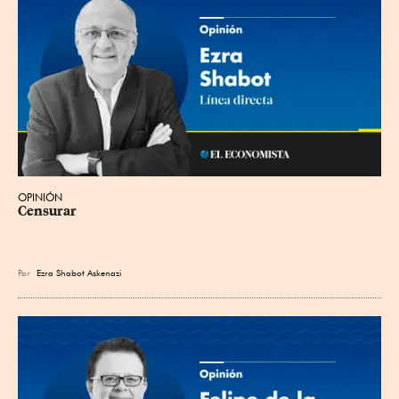
OPINIÓN
Censurar
Por
Ezra Shabot Askenazi