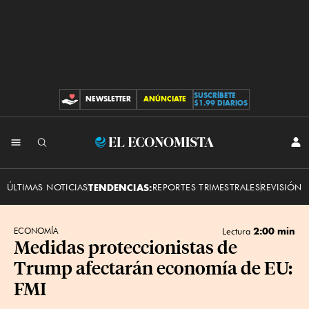
SUSCRÍBETE
NEWSLETTER
ANÚNCIATE
CONTRIBUCIONES
$1.99 DIARIOS
INI
El
SES
Economista
ÚLTIMAS NOTICIAS
TENDENCIAS:
REPORTES TRIMESTRALES
REVISIÓN 
2:00 min
ECONOMÍA
Lectura
Medidas proteccionistas de
Trump afectarán economía de EU:
FMI