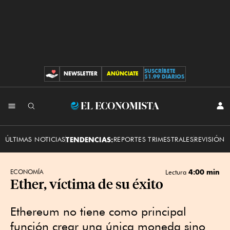
SUSCRÍBETE
NEWSLETTER
ANÚNCIATE
CONTRIBUCIONES
$1.99 DIARIOS
INI
El
SES
Economista
ÚLTIMAS NOTICIAS
TENDENCIAS:
REPORTES TRIMESTRALES
REVISIÓN 
4:00 min
ECONOMÍA
Lectura
Ether, víctima de su éxito
Ethereum no tiene como principal
función crear una única moneda sino