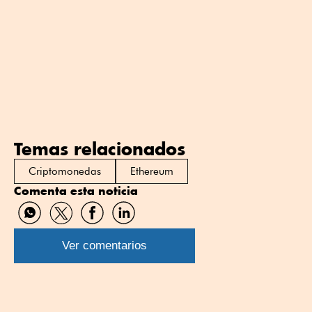
Temas relacionados
Criptomonedas
Ethereum
Comenta esta noticia
Compartir
Compartir
Compartir
Compartir
por
por
por
por
WhatsApp
Twitter
Facebook
Linkedin
Ver comentarios