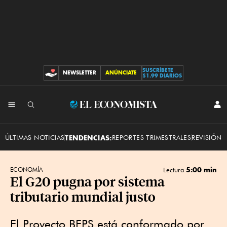
SUSCRÍBETE
NEWSLETTER
ANÚNCIATE
CONTRIBUCIONES
$1.99 DIARIOS
INI
El
SES
Economista
ÚLTIMAS NOTICIAS
TENDENCIAS:
REPORTES TRIMESTRALES
REVISIÓN 
5:00 min
ECONOMÍA
Lectura
El G20 pugna por sistema
tributario mundial justo
El Proyecto BEPS está conformado por