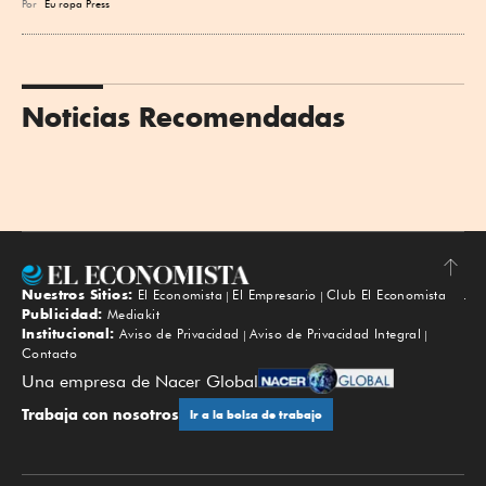
Por
Eu
ropa Press
Noticias Recomendadas
Nuestros Sitios:
El Economista
El Empresario
Club El Economista
Subir
Publicidad:
Mediakit
Institucional:
Aviso de Privacidad
Aviso de Privacidad Integral
Contacto
Una empresa de Nacer Global
Trabaja con nosotros
Ir a la bolsa de trabajo