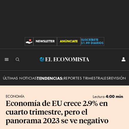
SUSCRÍBETE
NEWSLETTER
ANÚNCIATE
CONTRIBUCIONES
$1.99 DIARIOS
INI
El
SES
Economista
ÚLTIMAS NOTICIAS
TENDENCIAS:
REPORTES TRIMESTRALES
REVISIÓN 
4:00 min
ECONOMÍA
Lectura
Economía de EU crece 2.9% en
cuarto trimestre, pero el
panorama 2023 se ve negativo