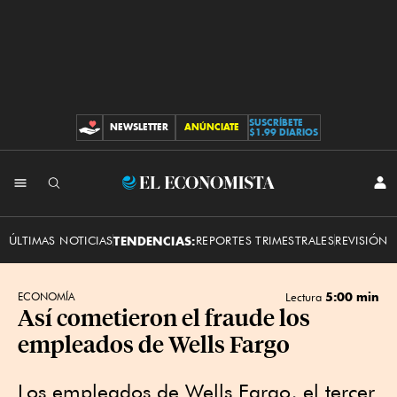
SUSCRÍBETE
NEWSLETTER
ANÚNCIATE
CONTRIBUCIONES
$1.99 DIARIOS
INI
El
SES
Economista
ÚLTIMAS NOTICIAS
TENDENCIAS:
REPORTES TRIMESTRALES
REVISIÓN 
5:00 min
ECONOMÍA
Lectura
Así cometieron el fraude los
empleados de Wells Fargo
Los empleados de Wells Fargo, el tercer