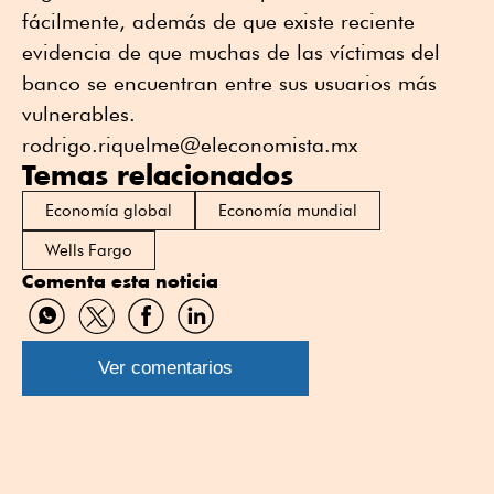
fácilmente, además de que existe reciente
evidencia de que muchas de las víctimas del
banco se encuentran entre sus usuarios más
vulnerables.
rodrigo.riquelme@eleconomista.mx
Temas relacionados
Economía global
Economía mundial
Wells Fargo
Comenta esta noticia
Compartir
Compartir
Compartir
Compartir
por
por
por
por
WhatsApp
Twitter
Facebook
Linkedin
Ver comentarios