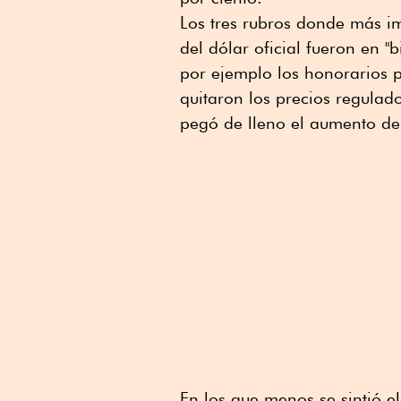
Los tres rubros donde más i
del dólar oficial fueron en "b
por ejemplo los honorarios p
quitaron los precios regulado
pegó de lleno el aumento de 
En los que menos se sintió e