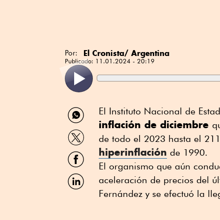
El Cronista/ Argentina
Por:
Publicado:
11.01.2024 - 20:19
Compartir
El Instituto Nacional de Esta
por
inflación de diciembre
q
WhatsApp
Compartir
de todo el 2023 hasta el 211
por
hiperinflación
Twitter
de 1990.
Compartir
por
El organismo que aún conduc
Facebook
Compartir
aceleración de precios del ú
por
Fernández y se efectuó la l
Linkedin