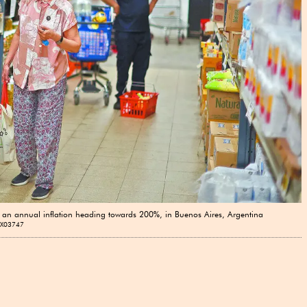
th an annual inflation heading towards 200%, in Buenos Aires, Argentina
 X03747