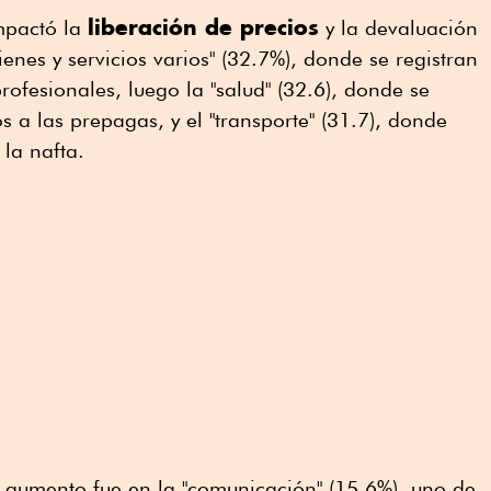
liberación de precios
mpactó la
y la devaluación
ienes y servicios varios" (32.7%), donde se registran
rofesionales, luego la "salud" (32.6), donde se
s a las prepagas, y el "transporte" (31.7), donde
la nafta.
l aumento fue en la "comunicación" (15.6%), uno de