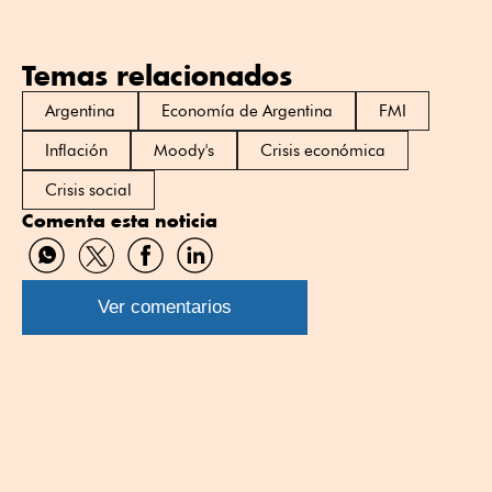
Temas relacionados
Argentina
Economía de Argentina
FMI
Inflación
Moody's
Crisis económica
Crisis social
Comenta esta noticia
Compartir
Compartir
Compartir
Compartir
por
por
por
por
WhatsApp
Twitter
Facebook
Linkedin
Ver comentarios