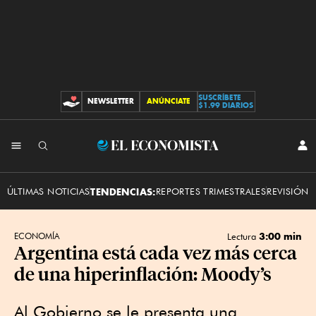
SUSCRÍBETE
NEWSLETTER
ANÚNCIATE
CONTRIBUCIONES
$1.99 DIARIOS
INI
El
SES
Economista
ÚLTIMAS NOTICIAS
TENDENCIAS:
REPORTES TRIMESTRALES
REVISIÓN 
3:00 min
ECONOMÍA
Lectura
Argentina está cada vez más cerca
de una hiperinflación: Moody’s
Al Gobierno se le presenta una