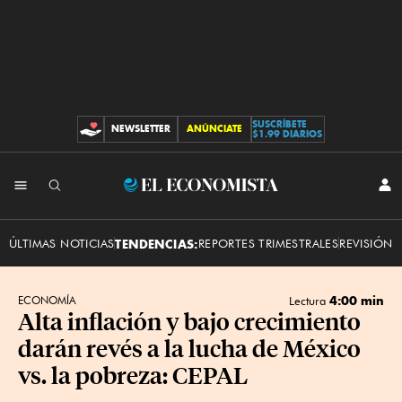
SUSCRÍBETE
NEWSLETTER
ANÚNCIATE
CONTRIBUCIONES
$1.99 DIARIOS
INI
El
SES
Economista
ÚLTIMAS NOTICIAS
TENDENCIAS:
REPORTES TRIMESTRALES
REVISIÓN 
4:00 min
ECONOMÍA
Lectura
Alta inflación y bajo crecimiento
darán revés a la lucha de México
vs. la pobreza: CEPAL