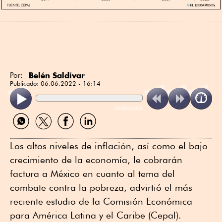
Belén Saldívar
Por:
Publicado:
06.06.2022 - 16:14
ReadSpeaker
Compartir
Compartir
Compartir
Compartir
por
por
por
por
WhatsApp
Twitter
Facebook
Linkedin
Los altos niveles de inflación, así como el bajo
crecimiento de la economía, le cobrarán
factura a México en cuanto al tema del
combate contra la pobreza, advirtió el más
reciente estudio de la Comisión Económica
para América Latina y el Caribe (Cepal).