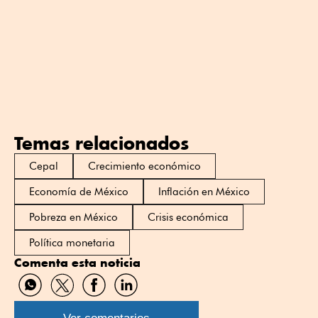
Temas relacionados
Cepal
Crecimiento económico
Economía de México
Inflación en México
Pobreza en México
Crisis económica
Política monetaria
Comenta esta noticia
Compartir
Compartir
Compartir
Compartir
por
por
por
por
WhatsApp
Twitter
Facebook
Linkedin