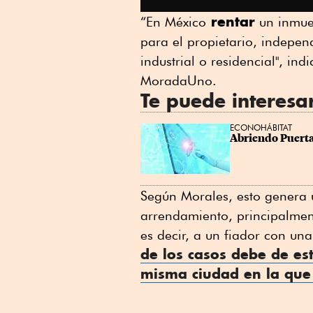
rentar
“En México
un inmueb
para el propietario, indepen
industrial o residencial", in
MoradaUno.
Te puede interesa
ECONOHÁBITAT
Abriendo Puertas
Según Morales, esto genera 
arrendamiento, principalment
es decir, a un fiador con un
de los casos debe de es
misma ciudad en la que 