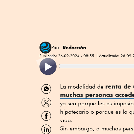
Redacción
Por:
Publicado:
26.09.2024 - 08:55
Actualizado:
26.09.
Compartir
renta
de
La modalidad de
por
muchas personas accede
WhatsApp
Compartir
ya sea porque les es imposi
por
Twitter
hipotecario o porque es lo q
Compartir
por
vida.
Facebook
Compartir
Sin embargo, a muchas pers
por