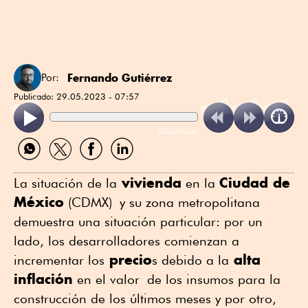
Fernando Gutiérrez
Por:
Publicado:
29.05.2023 - 07:57
ReadSpeaker
Compartir
Compartir
Compartir
Compartir
por
por
por
por
WhatsApp
Twitter
Facebook
Linkedin
vivienda
Ciudad de
La situación de la
en la
México
(CDMX) y su zona metropolitana
demuestra una situación particular: por un
lado, los desarrolladores comienzan a
precio
alta
incrementar los
s debido a la
inflación
en el valor de los insumos para la
construcción de los últimos meses y por otro,