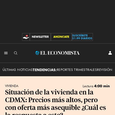
SUSCRÍBETE
NEWSLETTER
ANÚNCIATE
CONTRIBUCIONES
$1.99 DIARIOS
INI
El
SES
Economista
ÚLTIMAS NOTICIAS
TENDENCIAS:
REPORTES TRIMESTRALES
REVISIÓN 
4:00 min
VIVIENDA
Lectura
Situación de la vivienda en la
CDMX: Precios más altos, pero
con oferta más asequible ¿Cuál es
la respuesta a esto?