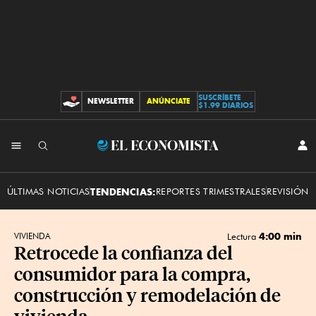
SUSCRÍBETE
NEWSLETTER
ANÚNCIATE
CONTRIBUCIONES
$1.99 DIARIOS
INI
El
SES
Economista
ÚLTIMAS NOTICIAS
TENDENCIAS:
REPORTES TRIMESTRALES
REVISIÓN 
4:00 min
VIVIENDA
Lectura
Retrocede la confianza del
consumidor para la compra,
construcción y remodelación de
vivienda