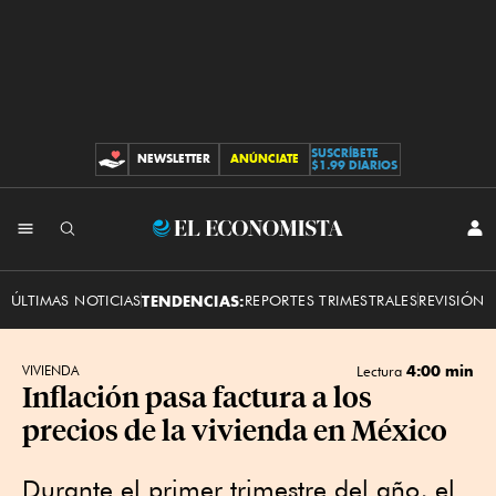
SUSCRÍBETE
NEWSLETTER
ANÚNCIATE
CONTRIBUCIONES
$1.99 DIARIOS
INI
El
SES
Economista
ÚLTIMAS NOTICIAS
TENDENCIAS:
REPORTES TRIMESTRALES
REVISIÓN 
4:00 min
VIVIENDA
Lectura
Inflación pasa factura a los
precios de la vivienda en México
Durante el primer trimestre del año, el