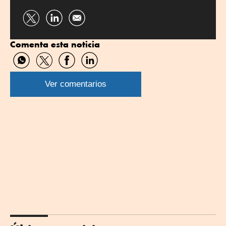
Compartir
Compartir
por
por
Comenta esta noticia
Twitter
Linkedin
Compartir
Compartir
Compartir
Compartir
por
por
por
por
WhatsApp
Twitter
Facebook
Linkedin
Ver comentarios