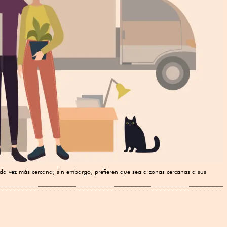
da vez más cercana; sin embargo, prefieren que sea a zonas cercanas a sus