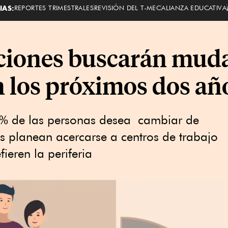
IAS:
REPORTES TRIMESTRALES
REVISIÓN DEL T-MEC
ALIANZA EDUCATIVA
ciones buscarán muda
n los próximos dos añ
5% de las personas desea cambiar de
s planean acercarse a centros de trabajo
ieren la periferia