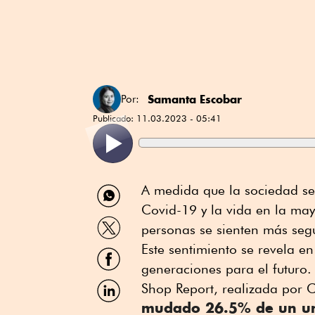
Samanta Escobar
Por:
Publicado:
11.03.2023 - 05:41
Compartir
A medida que la sociedad se 
por
Covid-19 y la vida en la may
WhatsApp
Compartir
personas se sienten más segur
por
Twitter
Este sentimiento se revela en
Compartir
por
generaciones para el futuro
Facebook
Compartir
Shop Report, realizada por 
por
mudado
26.5% de un un
Linkedin