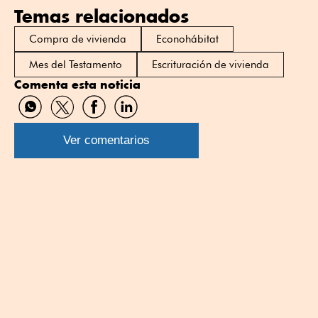
Temas relacionados
Compra de vivienda
Econohábitat
Mes del Testamento
Escrituración de vivienda
Comenta esta noticia
Compartir
Compartir
Compartir
Compartir
por
por
por
por
WhatsApp
Twitter
Facebook
Linkedin
Ver comentarios