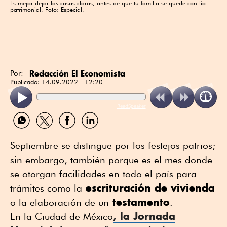
Es mejor dejar las cosas claras, antes de que tu familia se quede con lío
patrimonial. Foto: Especial.
Redacción El Economista
Por:
Publicado:
14.09.2022 - 12:20
ReadSpeaker
Compartir
Compartir
Compartir
Compartir
por
por
por
por
WhatsApp
Twitter
Facebook
Linkedin
Septiembre se distingue por los festejos patrios;
sin embargo, también porque es el mes donde
se otorgan facilidades en todo el país para
escrituración de vivienda
trámites como la
testamento
o la elaboración de un
.
, la Jornada
En la Ciudad de México