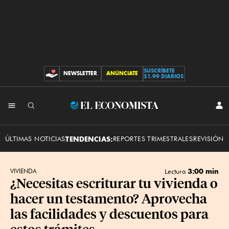
SUSCRÍBETE
NEWSLETTER
ANÚNCIATE
CONTRIBUCIONES
$1.99 DIARIOS
INI
El
SES
Economista
ÚLTIMAS NOTICIAS
TENDENCIAS:
REPORTES TRIMESTRALES
REVISIÓN 
3:00 min
VIVIENDA
Lectura
¿Necesitas escriturar tu vivienda o
hacer un testamento? Aprovecha
las facilidades y descuentos para
estos trámites