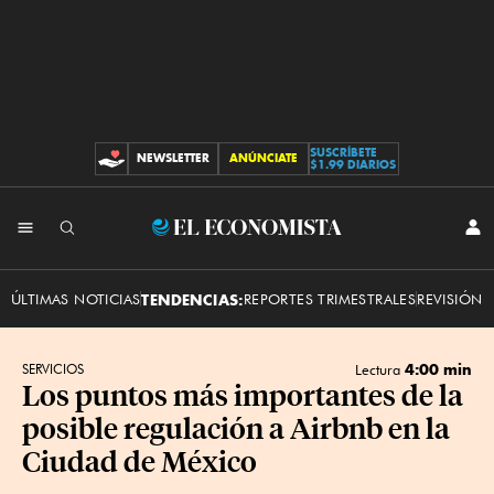
SUSCRÍBETE
NEWSLETTER
ANÚNCIATE
CONTRIBUCIONES
$1.99 DIARIOS
INI
El
SES
Economista
ÚLTIMAS NOTICIAS
TENDENCIAS:
REPORTES TRIMESTRALES
REVISIÓN 
4:00 min
SERVICIOS
Lectura
Los puntos más importantes de la
posible regulación a Airbnb en la
Ciudad de México