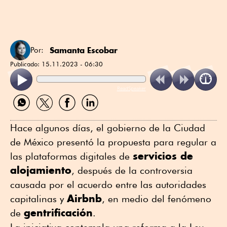
Samanta Escobar
Por:
Publicado:
15.11.2023 - 06:30
ReadSpeaker
Compartir
Compartir
Compartir
Compartir
por
por
por
por
WhatsApp
Twitter
Facebook
Linkedin
Hace algunos días, el gobierno de la Ciudad
de México presentó la propuesta para regular a
servicios de
las plataformas digitales de
alojamiento
, después de la controversia
causada por el acuerdo entre las autoridades
Airbnb
capitalinas y
, en medio del fenómeno
gentrificación
de
.