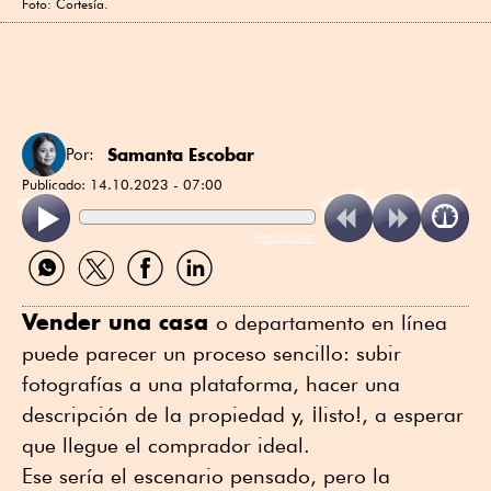
Foto: Cortesía.
Samanta Escobar
Por:
Publicado:
14.10.2023 - 07:00
ReadSpeaker
Compartir
Compartir
Compartir
Compartir
por
por
por
por
WhatsApp
Twitter
Facebook
Linkedin
Vender una casa
o departamento en línea
puede parecer un proceso sencillo: subir
fotografías a una plataforma, hacer una
descripción de la propiedad y, ¡listo!, a esperar
que llegue el comprador ideal.
Ese sería el escenario pensado, pero la