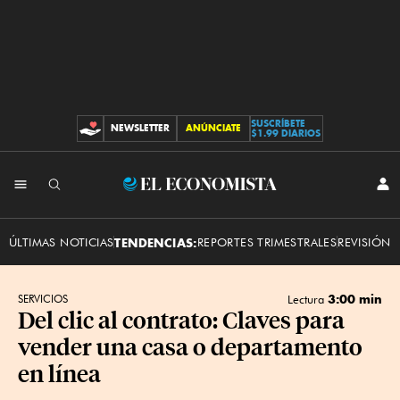
SUSCRÍBETE
NEWSLETTER
ANÚNCIATE
CONTRIBUCIONES
$1.99 DIARIOS
INI
El
SES
Economista
ÚLTIMAS NOTICIAS
TENDENCIAS:
REPORTES TRIMESTRALES
REVISIÓN 
3:00 min
SERVICIOS
Lectura
Del clic al contrato: Claves para
vender una casa o departamento
en línea