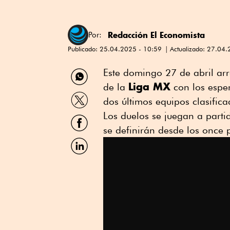
Redacción El Economista
Por:
Publicado:
25.04.2025 - 10:59
Actualizado:
27.04.
Compartir
Este domingo 27 de abril ar
por
Liga MX
de la
con los esper
WhatsApp
Compartir
dos últimos equipos clasific
por
Twitter
Los duelos se juegan a parti
Compartir
por
se definirán desde los once 
Facebook
Compartir
por
Linkedin