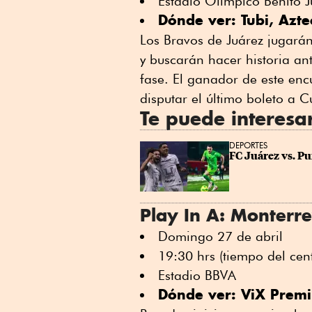
Estadio Olímpico Benito J
Dónde ver: Tubi, Azte
Los Bravos de Juárez jugarán
y buscarán hacer historia an
fase. El ganador de este enc
disputar el último boleto a C
Te puede interesa
DEPORTES
FC Juárez vs. Pu
Play In A: Monterr
Domingo 27 de abril
19:30 hrs (tiempo del cen
Estadio BBVA
Dónde ver: ViX Prem