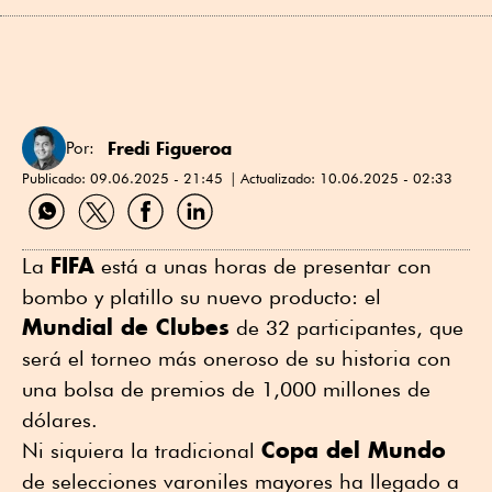
Fredi Figueroa
Por:
Publicado:
09.06.2025 - 21:45
Actualizado:
10.06.2025 - 02:33
Compartir
Compartir
Compartir
Compartir
por
por
por
por
WhatsApp
Twitter
Facebook
Linkedin
FIFA
La
está a unas horas de presentar con
bombo y platillo su nuevo producto: el
Mundial de Clubes
de 32 participantes, que
será el torneo más oneroso de su historia con
una bolsa de premios de 1,000 millones de
dólares.
Copa del Mundo
Ni siquiera la tradicional
de selecciones varoniles mayores ha llegado a