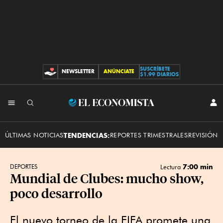
SUSCRÍBETE
NEWSLETTER
ANÚNCIATE
CONTRIBUCIONES
$1.99 DIARIOS
INI
El
SES
Economista
ÚLTIMAS NOTICIAS
TENDENCIAS:
REPORTES TRIMESTRALES
REVISIÓN 
7:00 min
DEPORTES
Lectura
Mundial de Clubes: mucho show,
poco desarrollo
El nuevo torneo de la FIFA promete una