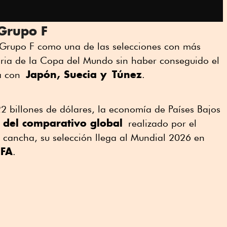
 Grupo F
 Grupo F como una de las selecciones con más
toria de la Copa del Mundo sin haber conseguido el
Japón, Suecia y
Túnez
a con
.
2 billones de dólares, la economía de Países Bajos
 del comparativo global
realizado por el
 cancha, su selección llega al Mundial 2026 en
IFA
.