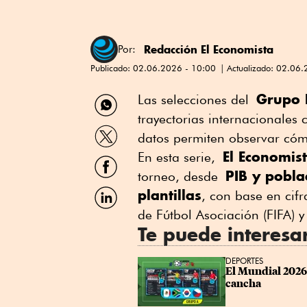
Redacción El Economista
Por:
Publicado:
02.06.2026 - 10:00
Actualizado:
02.06.
Compartir
Grupo 
Las selecciones del
por
trayectorias internacionales
WhatsApp
Compartir
datos permiten observar cóm
por
El Economis
Twitter
En esta serie,
Compartir
por
PIB y pobla
torneo, desde
Facebook
Compartir
plantillas
, con base en cif
por
de Fútbol Asociación (FIFA) y 
Linkedin
Te puede interesa
DEPORTES
El Mundial 2026 
cancha