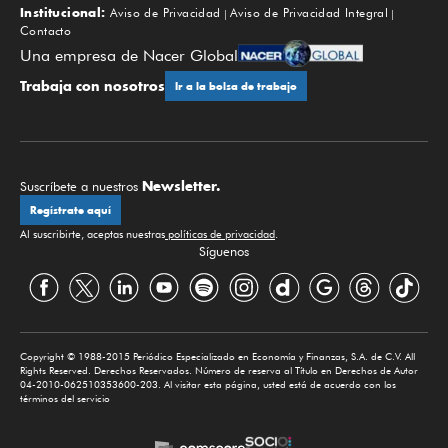
Institucional:
Aviso de Privacidad
Aviso de Privacidad Integral
Contacto
Una empresa de Nacer Global
Trabaja con nosotros
Ir a la bolsa de trabajo
Newsletter.
Suscríbete a nuestros
Regístrate aquí
Al suscribirte, aceptas nuestras
políticas de privacidad
.
Síguenos
Copyright © 1988-2015 Periódico Especializado en Economía y Finanzas, S.A. de C.V. All
Rights Reserved. Derechos Reservados. Número de reserva al Título en Derechos de Autor
04-2010-062510353600-203. Al visitar esta página, usted está de acuerdo con los
términos del servicio