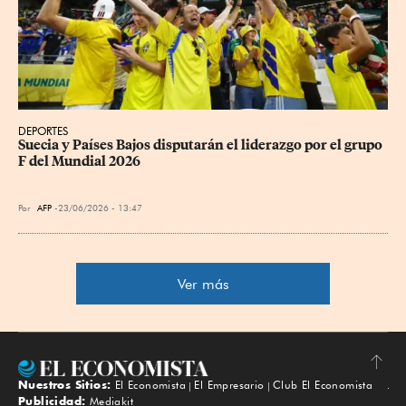
DEPORTES
Suecia y Países Bajos disputarán el liderazgo por el grupo 
F del Mundial 2026
Por
AFP
23/06/2026 - 13:47
Ver más
Nuestros Sitios:
El Economista
El Empresario
Club El Economista
Subir
Publicidad:
Mediakit