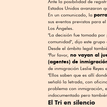
Ante la posibilidad de regist
Estados Unidos avanzaron qu
porra
En un comunicado, la
sus eventos previstos para el
Los Ángeles.
"La decisión fue tomada por 
comunidad", dijo este grupo 
Desde el ámbito legal tambi
no vayan al ju
"Por favor,
(agentes) de inmigració
de inmigración Leslie Reyes 
"Ellos saben que es allí dond
señaló la letrada, con oficin
problema con inmigración, e
indocumentado pero también 
El Tri en silencio