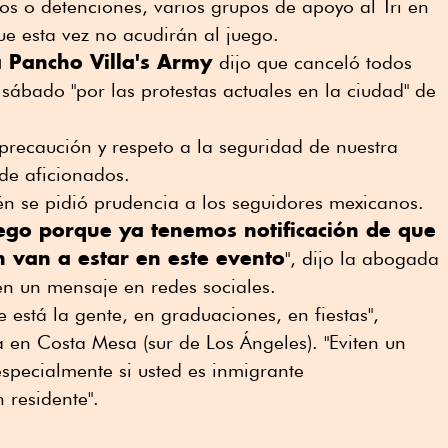
ros o detenciones, varios grupos de apoyo al Tri en
e esta vez no acudirán al juego.
 Pancho Villa's Army
dijo que canceló todos
 sábado "por las protestas actuales en la ciudad" de
precaución y respeto a la seguridad de nuestra
de aficionados.
én se pidió prudencia a los seguidores mexicanos.
ego porque ya tenemos notificación de que
n van a estar en este evento
", dijo la abogada
en un mensaje en redes sociales.
e está la gente, en graduaciones, en fiestas",
a en Costa Mesa (sur de Los Ángeles). "Eviten un
specialmente si usted es inmigrante
residente".