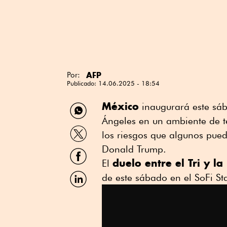
AFP
Por:
Publicado:
14.06.2025 - 18:54
Compartir
México
inaugurará este sá
por
Ángeles en un ambiente de te
WhatsApp
Compartir
los riesgos que algunos pued
por
Twitter
Donald Trump.
Compartir
por
duelo entre el Tri y 
El
Facebook
Compartir
de este sábado en el SoFi St
por
Linkedin