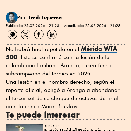
Fredi Figueroa
Por:
Publicado:
25.02.2026 - 21:28
Actualizado:
25.02.2026 - 21:28
Compartir
Compartir
Compartir
Compartir
por
por
por
por
WhatsApp
Twitter
Facebook
Linkedin
Mérida WTA
No habrá final repetida en el
500
. Esto se confirmó con la lesión de la
colombiana Emiliana Arango, quien fuera
subcampeona del torneo en 2025.
Una lesión en el hombro derecho, según el
reporte oficial, obligó a Arango a abandonar
el tercer set de su choque de octavos de final
ante la checa Marie Bouzkova.
Te puede interesar
DEPORTES
Beatriz Haddad Maia: tenis, arte y 