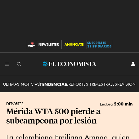
SUSCRÍBETE
NEWSLETTER
ANÚNCIATE
CONTRIBUCIONES
$1.99 DIARIOS
INI
El
SES
Economista
ÚLTIMAS NOTICIAS
TENDENCIAS:
REPORTES TRIMESTRALES
REVISIÓN 
5:00 min
DEPORTES
Lectura
Mérida WTA 500 pierde a
subcampeona por lesión
La colombiana Emiliana Arango, quien