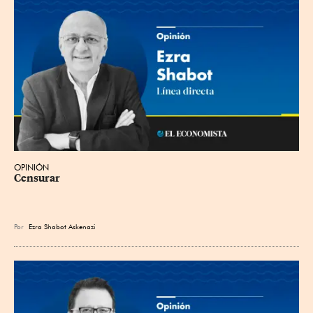
OPINIÓN
Censurar
Por
Ezra Shabot Askenazi