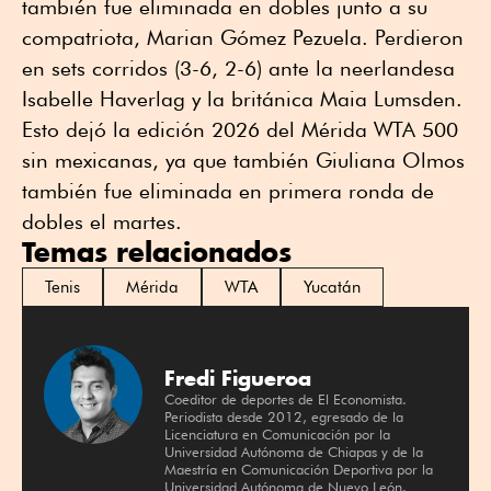
también fue eliminada en dobles junto a su
compatriota, Marian Gómez Pezuela. Perdieron
en sets corridos (3-6, 2-6) ante la neerlandesa
Isabelle Haverlag y la británica Maia Lumsden.
Esto dejó la edición 2026 del Mérida WTA 500
sin mexicanas, ya que también Giuliana Olmos
también fue eliminada en primera ronda de
dobles el martes.
Temas relacionados
Tenis
Mérida
WTA
Yucatán
Fredi Figueroa
Coeditor de deportes de El Economista.
Periodista desde 2012, egresado de la
Licenciatura en Comunicación por la
Universidad Autónoma de Chiapas y de la
Maestría en Comunicación Deportiva por la
Universidad Autónoma de Nuevo León.