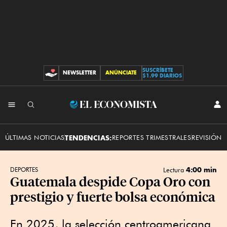
SUSCRÍBETE
NEWSLETTER
ANÚNCIATE
CONTRIBUCIONES
$1.99 DIARIOS
INI
El
SES
Economista
ÚLTIMAS NOTICIAS
TENDENCIAS:
REPORTES TRIMESTRALES
REVISIÓN 
4:00 min
DEPORTES
Lectura
Guatemala despide Copa Oro con
prestigio y fuerte bolsa económica
En 2025, la selección centroamericana