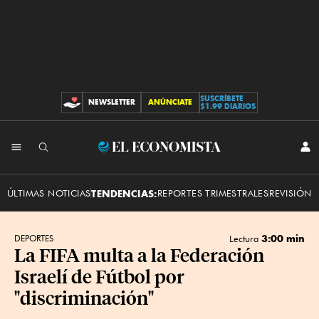
SUSCRÍBETE
NEWSLETTER
ANÚNCIATE
CONTRIBUCIONES
$1.99 DIARIOS
INI
El
SES
Economista
ÚLTIMAS NOTICIAS
TENDENCIAS:
REPORTES TRIMESTRALES
REVISIÓN 
3:00 min
DEPORTES
Lectura
La FIFA multa a la Federación
Israelí de Fútbol por
"discriminación"