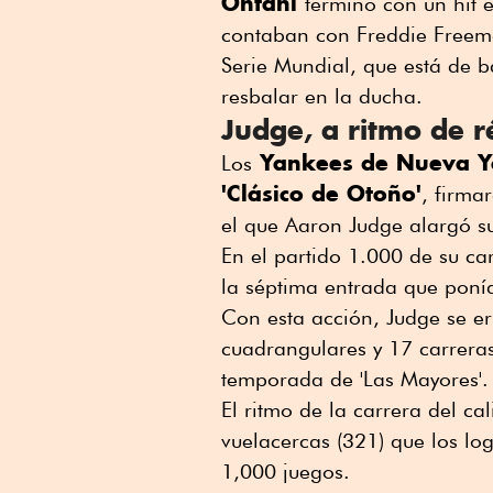
Ohtani
terminó con un hit 
contaban con Freddie Freema
Serie Mundial, que está de b
resbalar en la ducha.
Judge, a ritmo de r
Yankees de Nueva Y
Los
'Clásico de Otoño'
, firma
el que Aaron Judge alargó su
En el partido 1.000 de su car
la séptima entrada que ponía
Con esta acción, Judge se er
cuadrangulares y 17 carreras
temporada de 'Las Mayores'.
El ritmo de la carrera del c
vuelacercas (321) que los lo
1,000 juegos.