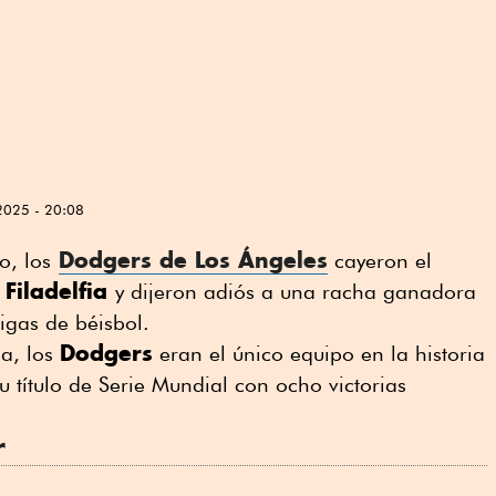
2025 - 20:08
Dodgers
de Los Ángeles
o, los
cayeron el
e Filadelfia
y dijeron adiós a una racha ganadora
igas de béisbol.
Dodgers
ia, los
eran el único equipo en la historia
 título de Serie Mundial con ocho victorias
r