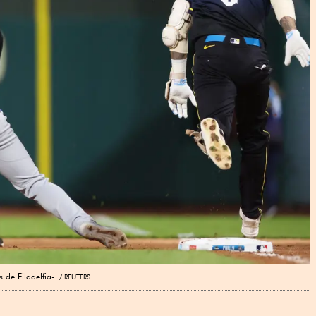
 de Filadelfia-.
REUTERS