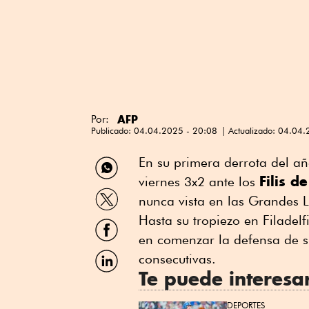
AFP
Por:
Publicado:
04.04.2025 - 20:08
Actualizado:
04.04.
Compartir
En su primera derrota del añ
por
Filis d
viernes 3x2 ante los
WhatsApp
Compartir
nunca vista en las Grandes L
por
Twitter
Hasta su tropiezo en Filadelf
Compartir
por
en comenzar la defensa de su
Facebook
Compartir
consecutivas.
por
Te puede interesa
Linkedin
DEPORTES