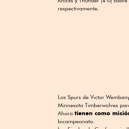
Knicks y Thunder (4-0) sobre
respectivamente.
Los Spurs de Victor Wembany
Minnesota Timberwolves para
tienen como misió
Ahora
bicampeonato.