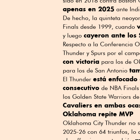
sido en 2018 contra Boston C
apenas en 2025
ante Indi
De hecho, la quinteta neoyo
v
Finals desde 1999, cuando
cayeron ante los 
y luego
Respecto a la Conferencia O
Thunder y Spurs por el cam
con victoria
para los de Ok
tam
para los de San Antonio
está enfocado 
El Thunder
consecutivo
de NBA Finals 
los Golden State Warriors d
Cavaliers en ambas oca
Oklahoma repite MVP
Oklahoma City Thunder no só
2025-26 con 64 triunfos, lo 