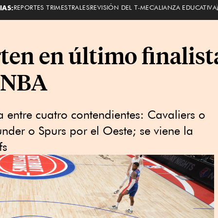
IAS:
REPORTES TRIMESTRALES
REVISIÓN DEL T-MEC
ALIANZA EDUCATIVA
ten en último finalist
e NBA
la entre cuatro contendientes: Cavaliers o
under o Spurs por el Oeste; se viene la
fs