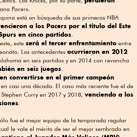
perdieron
eltics. Los Knicks, por su parte,
ana Pacers.
rquina está en búsqueda de sus primeras NBA
encieron a los Pacers por el título del Este
Spurs en cinco partidos
.
será el tercer enfrentamiento
este, este
entre
ocurrieron en 2012
peonato. Los antecedentes
lahoma en seis partidos y en 2014 con revancha
bién en seis juegos
.
en convertirse en el primer campeón
en casi una década. El caso más reciente fue el de
venciendo a los
e Stephen Curry en 2017 y 2018,
siones
.
lo fue el mejor equipo de la temporada regular
cual le vale el mérito de ser el mejor sembrado en