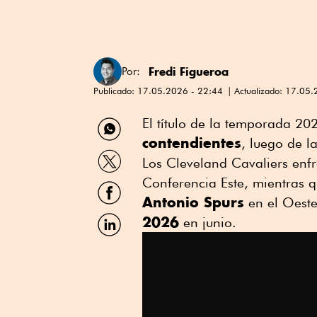
Fredi Figueroa
Por:
Publicado:
17.05.2026 - 22:44
Actualizado:
17.05.
Compartir
El título de la temporada 2
por
contendientes
, luego de l
WhatsApp
Compartir
Los Cleveland Cavaliers enfr
por
Twitter
Conferencia Este, mientras
Compartir
por
Antonio Spurs
en el Oeste
Facebook
Compartir
2026
en junio.
por
Linkedin