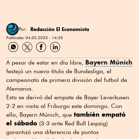
Redacción El Economista
Por:
Publicado:
04.05.2025 - 14:35
Compartir
Compartir
Compartir
Compartir
por
por
por
por
WhatsApp
Twitter
Facebook
Linkedin
Bayern Múnich
A pesar de estar en día libre,
festejó un nuevo título de Bundesliga, el
campeonato de primera división del futbol de
Alemania.
Esto se derivó del empate de Bayer Leverkusen
2-2 en visita al Friburgo este domingo. Con
también empató
ello, Bayern Múnich, que
el sábado
(3-3 ante Red Bull Leipzig)
garantizó una diferencia de puntos