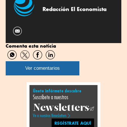
Redacción El Economista
Comenta esta noticia
Compartir
Compartir
Compartir
Compartir
por
por
por
por
WhatsApp
Twitter
Facebook
Linkedin
Ver comentarios
Únete infórmate descubre
Suscríbete a nuestros
Newsletters
Ve a nuestros Newsletters
REGÍSTRATE AQUÍ