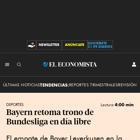
SUSCRÍBETE
NEWSLETTER
ANÚNCIATE
CONTRIBUCIONES
$1.99 DIARIOS
INI
El
SES
Economista
ÚLTIMAS NOTICIAS
TENDENCIAS:
REPORTES TRIMESTRALES
REVISIÓN 
4:00 min
DEPORTES
Lectura
Bayern retoma trono de
Bundesliga en día libre
El empate de Bayer Leverkusen en la