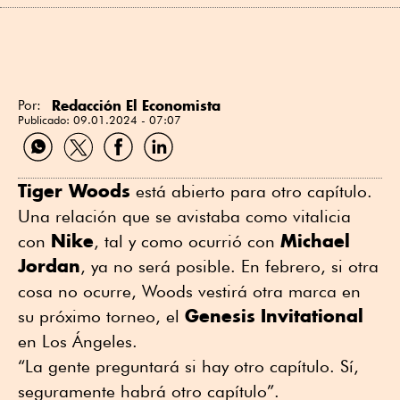
Redacción El Economista
Por:
Publicado:
09.01.2024 - 07:07
Compartir
Compartir
Compartir
Compartir
por
por
por
por
WhatsApp
Twitter
Facebook
Linkedin
Tiger Woods
está abierto para otro capítulo.
Una relación que se avistaba como vitalicia
Nike
Michael
con
, tal y como ocurrió con
Jordan
, ya no será posible. En febrero, si otra
cosa no ocurre, Woods vestirá otra marca en
Genesis
Invitational
su próximo torneo, el
en Los Ángeles.
“La gente preguntará si hay otro capítulo. Sí,
seguramente habrá otro capítulo”.