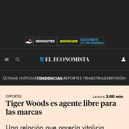
SUSCRÍBETE
NEWSLETTER
ANÚNCIATE
CONTRIBUCIONES
$1.99 DIARIOS
INI
El
SES
Economista
ÚLTIMAS NOTICIAS
TENDENCIAS:
REPORTES TRIMESTRALES
REVISIÓN 
3:00 min
DEPORTES
Lectura
Tiger Woods es agente libre para
las marcas
Una relación que parecía vitalicia