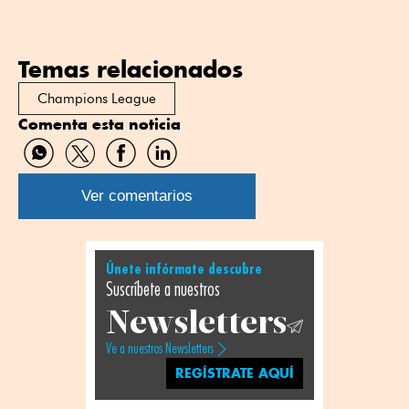
Temas relacionados
Champions League
Comenta esta noticia
Compartir
Compartir
Compartir
Compartir
por
por
por
por
WhatsApp
Twitter
Facebook
Linkedin
Ver comentarios
Únete infórmate descubre
Suscríbete a nuestros
Newsletters
Ve a nuestros Newsletters
REGÍSTRATE AQUÍ