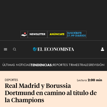
SUSCRÍBETE
NEWSLETTER
ANÚNCIATE
CONTRIBUCIONES
$1.99 DIARIOS
INI
El
SES
Economista
ÚLTIMAS NOTICIAS
TENDENCIAS:
REPORTES TRIMESTRALES
REVISIÓN 
2:00 min
DEPORTES
Lectura
Real Madrid y Borussia
Dortmund en camino al título de
la Champions