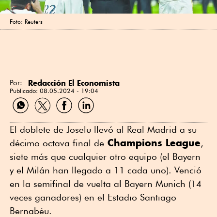
Foto: Reuters
Redacción El Economista
Por:
Publicado:
08.05.2024 - 19:04
Compartir
Compartir
Compartir
Compartir
por
por
por
por
WhatsApp
Twitter
Facebook
Linkedin
El doblete de Joselu llevó al Real Madrid a su
Champions League
décimo octava final de
,
siete más que cualquier otro equipo (el Bayern
y el Milán han llegado a 11 cada uno). Venció
en la semifinal de vuelta al Bayern Munich (14
veces ganadores) en el Estadio Santiago
Bernabéu.