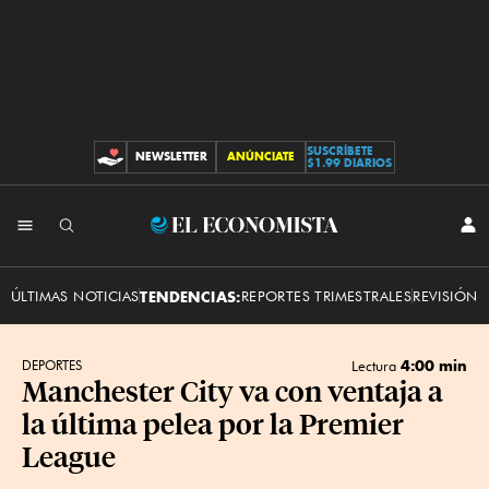
SUSCRÍBETE
NEWSLETTER
ANÚNCIATE
CONTRIBUCIONES
$1.99 DIARIOS
INI
El
SES
Economista
ÚLTIMAS NOTICIAS
TENDENCIAS:
REPORTES TRIMESTRALES
REVISIÓN 
4:00 min
DEPORTES
Lectura
Manchester City va con ventaja a
la última pelea por la Premier
League