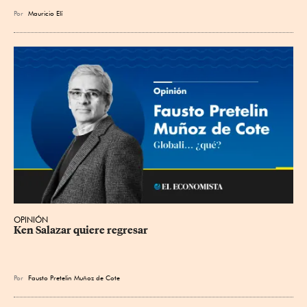
Por
Mauricio Elí
OPINIÓN
Ken Salazar quiere regresar
Por
Fausto Pretelin Muñoz de Cote