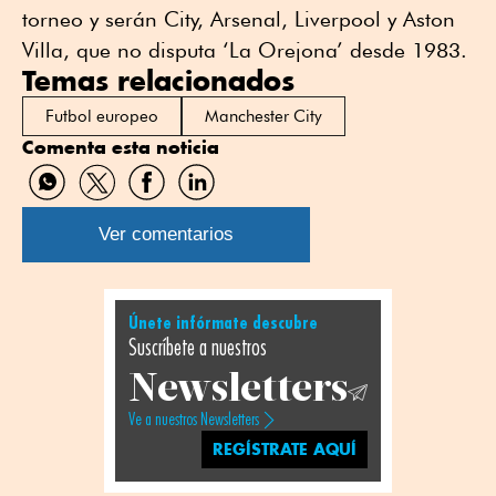
torneo y serán City, Arsenal, Liverpool y Aston
Villa, que no disputa ‘La Orejona’ desde 1983.
Temas relacionados
Futbol europeo
Manchester City
Comenta esta noticia
Compartir
Compartir
Compartir
Compartir
por
por
por
por
WhatsApp
Twitter
Facebook
Linkedin
Ver comentarios
Únete infórmate descubre
Suscríbete a nuestros
Newsletters
Ve a nuestros Newsletters
REGÍSTRATE AQUÍ