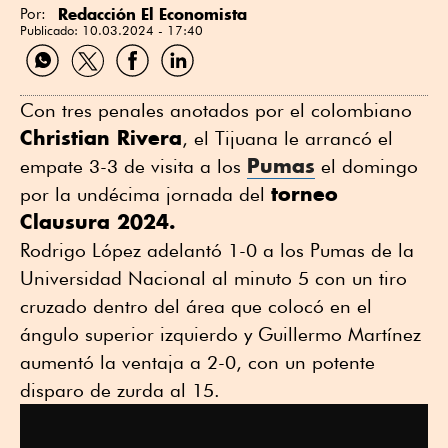
Redacción El Economista
Por:
Publicado:
10.03.2024 - 17:40
Compartir
Compartir
Compartir
Compartir
por
por
por
por
WhatsApp
Twitter
Facebook
Linkedin
Con tres penales anotados por el colombiano
Christian Rivera
, el Tijuana le arrancó el
Pumas
empate 3-3 de visita a los
el domingo
torneo
por la undécima jornada del
Clausura 2024.
Rodrigo López adelantó 1-0 a los Pumas de la
Universidad Nacional al minuto 5 con un tiro
cruzado dentro del área que colocó en el
ángulo superior izquierdo y Guillermo Martínez
aumentó la ventaja a 2-0, con un potente
disparo de zurda al 15.