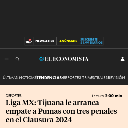
SUSCRÍBETE
NEWSLETTER
ANÚNCIATE
CONTRIBUCIONES
$1.99 DIARIOS
INI
El
SES
Economista
ÚLTIMAS NOTICIAS
TENDENCIAS:
REPORTES TRIMESTRALES
REVISIÓN 
2:00 min
DEPORTES
Lectura
Liga MX: Tijuana le arranca
empate a Pumas con tres penales
en el Clausura 2024