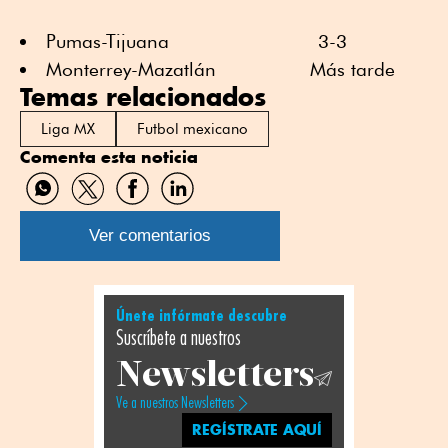
Pumas-Tijuana 3-3
Monterrey-Mazatlán Más tarde
Temas relacionados
Liga MX
Futbol mexicano
Comenta esta noticia
Compartir
Compartir
Compartir
Compartir
por
por
por
por
WhatsApp
Twitter
Facebook
Linkedin
Ver comentarios
Únete infórmate descubre
Suscríbete a nuestros
Newsletters
Ve a nuestros Newsletters
REGÍSTRATE AQUÍ