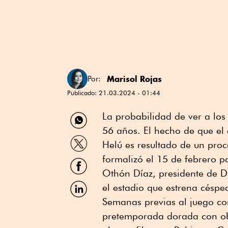
Marisol Rojas
Por:
Publicado:
21.03.2024 - 01:44
Compartir
La probabilidad de ver a lo
por
56 años. El hecho de que el 
WhatsApp
Compartir
Helú es resultado de un pro
por
Twitter
formalizó el 15 de febrero p
Compartir
por
Othón Díaz, presidente de Di
Facebook
Compartir
el estadio que estrena céspe
por
Semanas previas al juego co
Linkedin
pretemporada dorada con obj