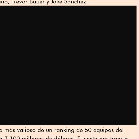
anó, Trevor Bauer y Jake Sánchez.
o más valioso de un ranking de 50 equipos del
 7,100 millones de dólares. El costo por traer a